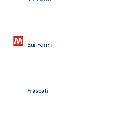
00162 Roma
Re di Roma
Via Pinerolo, 2
00182 Roma
Cinecittà
Via V. Lamaro, 25/B
00173 Roma
Eur Fermi