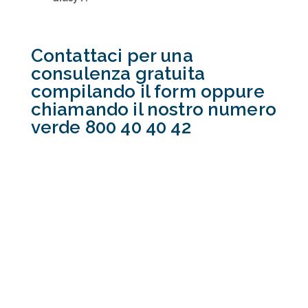
Esperienza bellissima per mio figlio!
Lui tornato entusiasta! Viaggio
organizzato fin nei minimi dettagli,
grande professionalità della scuola e
della fantastica Mary! Grazie ancora! ❤
Giusy F.
Contattaci per una
consulenza gratuita
compilando il form oppure
chiamando il nostro numero
verde 800 40 40 42