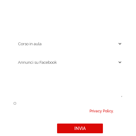
Contattaci ora!
Nome*
Cognome*
Telefono*
Email*
Sono interessato a*
Come ci hai conosciuti?*