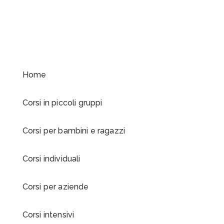
Viale del Poggio Fiorito 27
00144 Roma
Frascati
Via Santi Filippo e
Giacomo, 36
00044 Frascati (Roma)
Home