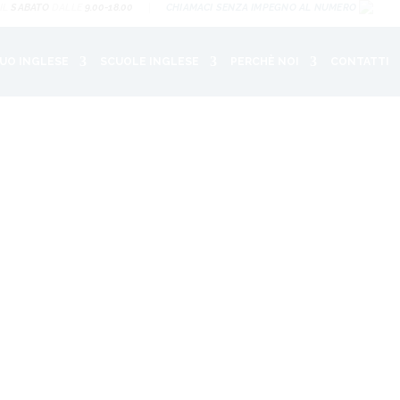
 IL
SABATO
DALLE
9.00-18.00
CHIAMACI SENZA IMPEGNO AL NUMERO
TUO INGLESE
SCUOLE INGLESE
PERCHÈ NOI
CONTATTI