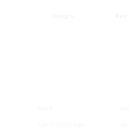
Bologna
Re d
Via L. il Magnifico,
Via Pi
40
00182
00162 Roma
Home
Cen
Corsi in piccoli gruppi
Vip