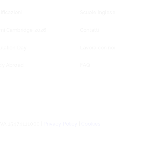
ificazioni
Scuole Inglese
mi Cambridge 2026
Contatti
ulation Day
Lavora con noi
dy Abroad
FAQ
. IVA 15474111000 |
Privacy Policy
|
Cookies