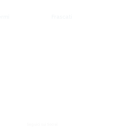
ermi
Frascati
del Poggio
Via Santi Filippo e
 27
Giacomo, 36
 Roma
00044 Frascati
(Roma)
Seguici sui Social