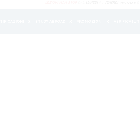
LEZIONI NON STOP
DAL
LUNEDI
AL
VENERDI 9.00-21.30
E
TIFICAZIONI
STUDY ABROAD
PROMOZIONI
VERIFICA IL 
ua preparazione
 il livello del tuo inglese