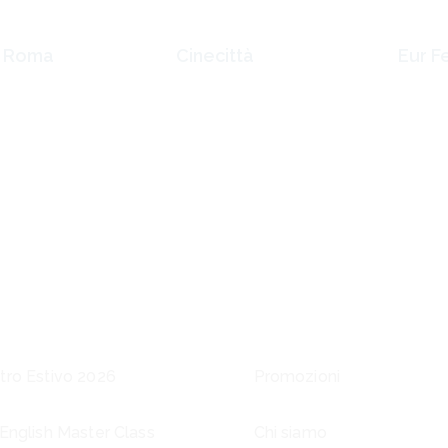
i Roma
Cinecittà
Eur F
nerolo, 2
Via V. Lamaro, 25/B
Viale 
 Roma
00173 Roma
Fiorito
00144
tro Estivo 2026
Promozioni
 English Master Class
Chi siamo