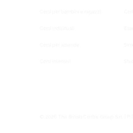
Corsi per bambini e ragazzi
Cert
Corsi individuali
Esa
Corsi per aziende
Sim
Corsi intensivi
Stu
© 2026 The British Centre Group S.r.l. | P