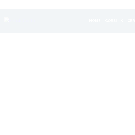
HOME
CORSI
CER
Verifica la t
Completa il test e scopri