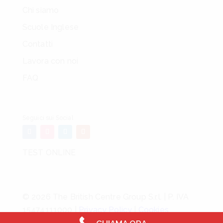
Chi siamo
Scuole Inglese
Contatti
Lavora con noi
FAQ
Seguici sui Social
TEST ONLINE
© 2026 The British Centre Group S.r.l. | P. IVA
15474111000 |
Privacy Policy
|
Cookies