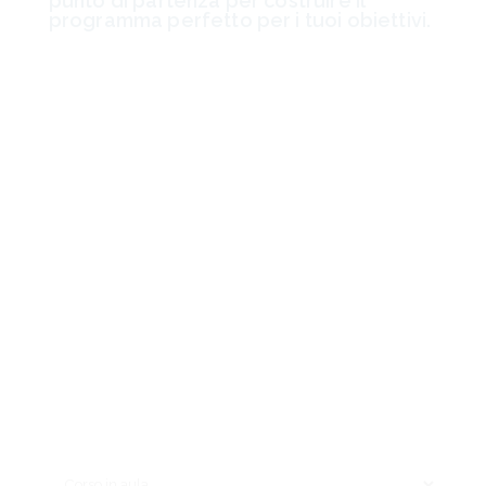
punto di partenza per costruire il
programma perfetto per i tuoi obiettivi.
Contattaci ora!
Nome*
Cognome*
Telefono*
Email*
Sono interessato a*