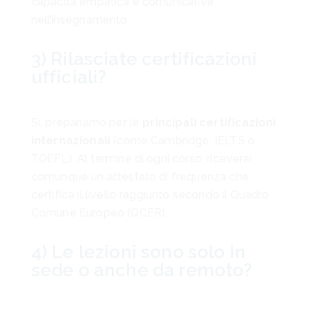
capacità empatica e comunicativa
nell’insegnamento.
3) Rilasciate certificazioni
ufficiali?
Sì, prepariamo per le
principali certificazioni
internazionali
(come Cambridge, IELTS o
TOEFL). Al termine di ogni corso, riceverai
comunque un attestato di frequenza che
certifica il livello raggiunto secondo il Quadro
Comune Europeo (QCER).
4) Le lezioni sono solo in
sede o anche da remoto?