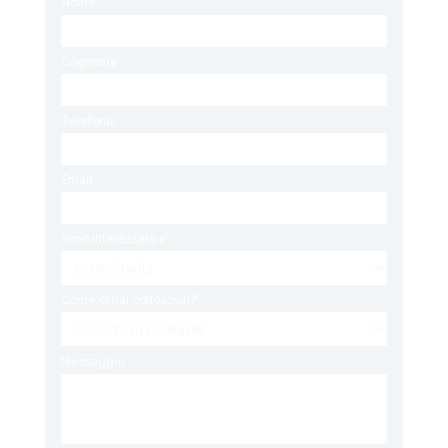
Nome*
Cognome*
Telefono*
Email*
Sono interessato a*
Come ci hai conosciuti?*
Messaggio